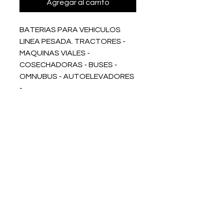
Agregar al carrito
BATERIAS PARA VEHICULOS 
LINEA PESADA. TRACTORES - 
MAQUINAS VIALES - 
COSECHADORAS - BUSES - 
OMNUBUS - AUTOELEVADORES 
- 
115666-1204
115666-1204
Dirección
Aguero 973, BALVANERA
Palpa 2840,
COLEGIALES