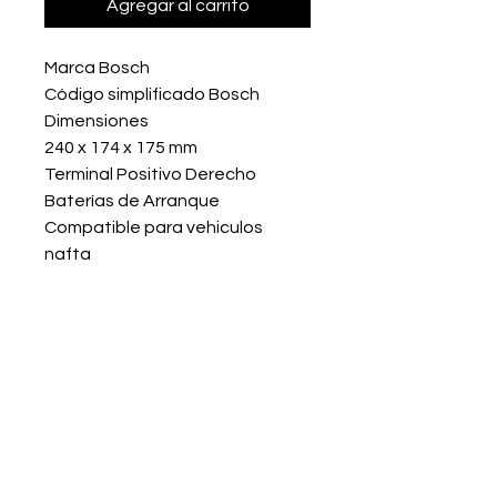
Agregar al carrito
Marca Bosch
Código simplificado Bosch
Dimensiones
240 x 174 x 175 mm
Terminal Positivo Derecho
Baterías de Arranque
Compatible para vehiculos 
nafta
115666-1204
115666-1204
Dirección